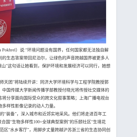
Pokhrel）说:“环境问题没有国界，任何国家都无法独自解
到的生态答案带回尼泊尔，让绿色的声音跨越国界被更多人
银山”这句话让她看到，保护环境和发展经济可以同行，她想
天团”将陆续开讲：同济大学环境科学与工程学院教授郭
；中国传媒大学新闻传播学部教授付晓光将传授社交媒体的
栋将分享面向国际受众的跨文化叙事策略；上海广播电视台
物多样性影像记录的动人力量。
的“装备”，深入城市和近郊实地采风。他们将走进百年工
合国“生物多样性100+全球典型案例”的乐颐社区“生境花
范区“水乡客厅”，用脚步丈量跨越沪苏浙三省的生态协同创