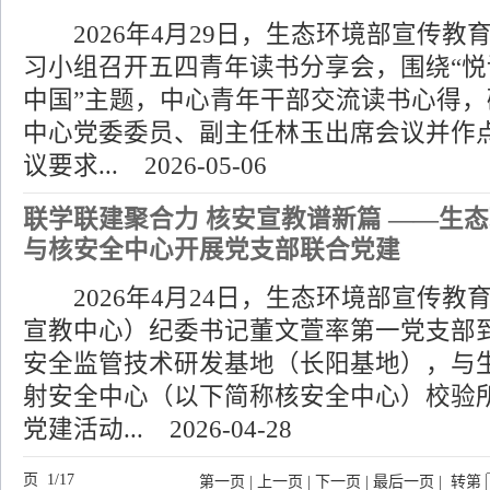
2026年4月29日，生态环境部宣传教
习小组召开五四青年读书分享会，围绕“悦
中国”主题，中心青年干部交流读书心得
中心党委委员、副主任林玉出席会议并
议要求...
2026-05-06
联学联建聚合力 核安宣教谱新篇 ——生
与核安全中心开展党支部联合党建
2026年4月24日，生态环境部宣传教
宣教中心）纪委书记董文萱率第一党支部
安全监管技术研发基地（长阳基地），与
射安全中心（以下简称核安全中心）校验
党建活动...
2026-04-28
页 1/17
第一页
|
上一页
|
下一页
|
最后一页
|
转第