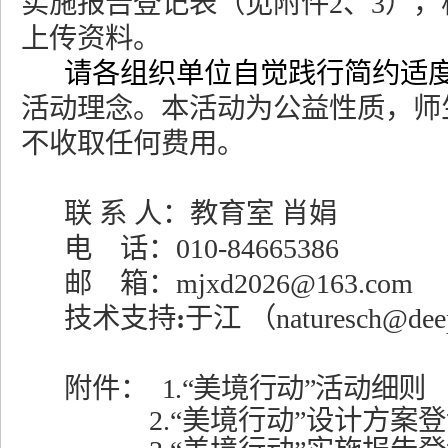
实施报告登记表（见附件
2
、
3
），
上传资料。
请各组织单位自觉践行简约适
活动理念。
本活动为公益性质，师
不收取任何费用。
联 系 人：教育室 肖娟
电
话：
010-84665386
邮
箱：
mjxd2026@163.com
技术支持
:
于江 （
naturesch@dee
附件：
1.
“美境行动”活动细则
2.“美境行动”设计方案