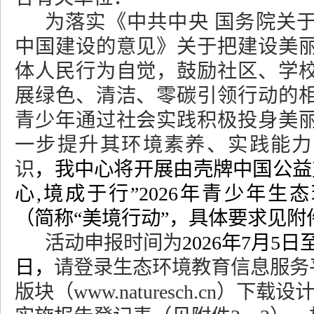
为落实《中共中央 国务院关
中国建设的意见》关于
把建设美
体人民行为自觉，鼓励社区、学
展绿色、清洁、零碳引领行动的
青少年通过社会实践积极投身美
一步提升其环境素养、实践能力
识
，我中心将开展由壳牌中国公益
心
,
境成于行”
2026
年青少年生态
（简称“美境行动”，具体要求见附
活动申报时间为
2026
年
7
月
5
日
日，
请登录生态环境教育信息服务
版块（
www.naturesch.cn
）下载设