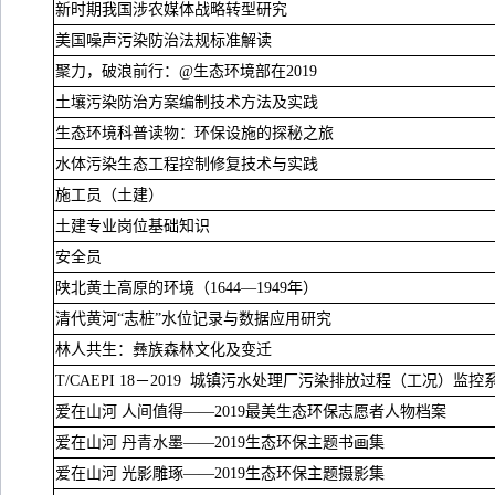
新时期我国涉农媒体战略转型研究
美国噪声污染防治法规标准解读
聚力，破浪前行：
@
生态环境部在
2019
土壤污染防治方案编制技术方法及实践
生态环境科普读物：环保设施的探秘之旅
水体污染生态工程控制修复技术与实践
施工员（土建）
土建专业岗位基础知识
安全员
陕北黄土高原的环境（
1644
—
1949
年）
清代黄河“志桩”水位记录与数据应用研究
林人共生：彝族森林文化及变迁
T/CAEPI 18
－
2019
城镇污水处理厂污染排放过程（工况）监控
爱在山河 人间值得——
2019
最美生态环保志愿者人物档案
爱在山河 丹青水墨——
2019
生态环保主题书画集
爱在山河 光影雕琢——
2019
生态环保主题摄影集