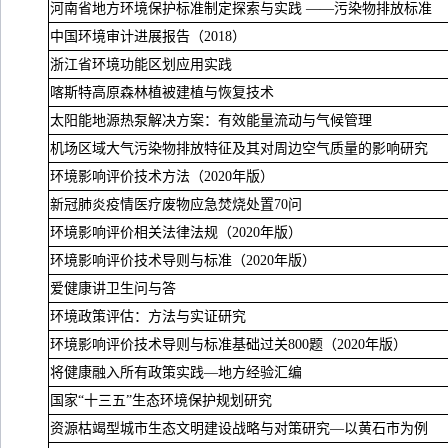
河南省地方环境保护标准制定探索与实践 ——污染物排放标准
中国环境审计进展报告（
2018
）
浙江省环境功能区划应用实践
喀斯特高原森林植被建植与恢复技术
太阳能地源热泵解决方案：有效能量流动与气候管理
机场区域大气污染物排放特征及其对周边空气质量的影响研究
环境影响评价技术方法（
2020
年版）
新冠肺炎疫情医疗废物应急焚烧处置
70
问
环境影响评价相关法律法规（
2020
年版）
环境影响评价技术导则与标准（
2020
年版）
爱健康讲卫生问与答
环境政策评估：方法与实证研究
环境影响评价技术导则与标准基础过关
800
题（
2020
年版）
将健康融入所有政策实践—地方经验汇编
国家“十三五”生态环境保护规划研究
资源枯竭型城市生态文明建设战略与对策研究—以黄石市为例