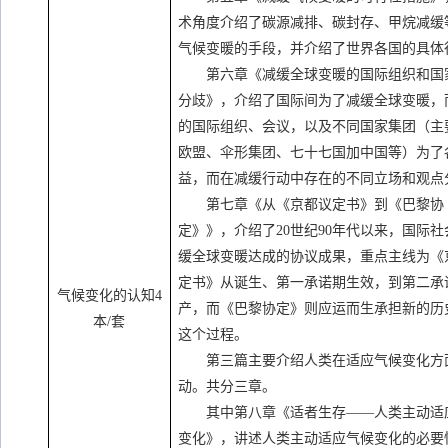
术角度介绍了碳源减排、碳封存、甲烷减缓
气候变暖的手段，并介绍了世界各国的具体
第六章《减缓全球变暖的国际组织和国
分歧》，介绍了国际间为了减缓全球变暖，
的国际组织、会议，以及不同国家集团（主
欧盟、伞形集团、七十七国加中国等）为了
益，而在减缓行动中存在的不同立场和观点
第七章《从《京都议定书》到《巴黎协
定》》，介绍了
20
世纪
90
年代以来，国际社
缓全球变暖达成的协议成果，重点主线为《
定书》从诞生、第一承诺期生效，到第二承
气候变化的认知
4
产，而《巴黎协定》则应运而生承担新的历
本
/
套
这个过程。
第三篇主要介绍人类在适应气候变化方
动。共分三章。
其中第八章《适者生存——人类主动适
变化》，讲述人类主动适应气候变化的必要