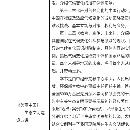
发，介绍气候变化的潜在深远影响。
第十二章《应对气候变化的中国行动》
中国在减缓及适应气候变化的成功策略及贡
难及挑战、基本立场与对策、权利与义务。
第十三章《教育、宣传、未来》，介绍
其他国家在气候变化公众参与领域的现状、
异的气候变化意识战略制定、具体内容的实
例，指出气候变化是改变个体和国家命运的
量，每个人都是地球的未来，呼吁每个人从
起，并带动更多。
本书是由中组部党教中心牵头，人民出
版，环保部宣教中心贾峰主任担任主编，旨
全国
8000
万基层党员深入学习和领会党的十
告中有关生态文明重要指示精神的经典著作
《美丽中国》
采用“观点
+
案例”的写作模式，以形象生动
——生态文明建
分别介绍了习近平生态文明思想的起源，发
设五讲
建
结合实例列举了我国现阶段在生态文明