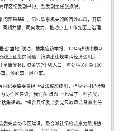
”高坪区纪委副书记、监委副主任张斌说。
问题是基础。纪检监察机关倾听百姓心声，开展
答、同频共振、同向发力，推动点上工作变面上治理，
“室地”联动，搜集信访举报、12345热线中群众
及线上征集的问题，筛选出违规申请经济适用房、
童康复补助资金等7个切入口，查处相关问题106
心事、烦心事、揪心事。
台县纪委监委将经验做法编印成册，指导全县纪检监
力协作区建设，我们在‘点题’上也做了一些拓展，
索搜集渠道。”桓台县纪委监委党风政风监督室主任
委完善协作区建设，整合派驻纪检监察力量进协