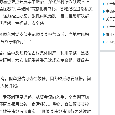
的痛点难点开展集中整治；深化乡村振兴领域不正
关于征
黑除恶“打伞破网”常态化机制化。各地纪检监察机关
生态环
，强力推进办案，狠抓纠风治乱，着力推动解决群
关于开
获得感、幸福感、安全感。
关于开
顾台村党支部书记顾某某被留置后，当地村民拍
青年
气终于顺畅了！”
202
。信中反映其侵占村集体财产，利用宗族、黑恶
合研判，六安市纪委监委迅速成立专案组，提级并
有，但举报信可查性较低。因为缺乏必要证据，问
案人员介绍。
专案组转变思路，从资金流向入手，全面彻查顾
还原其挪用公款、贪污经过。最终，查清顾某某拉
百姓等违纪违法事实。“顾某某违纪违法行为延续时