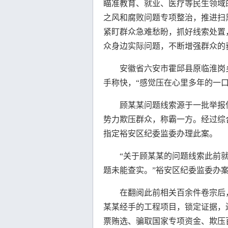
瞄准教育、就业、医疗等民生领域
之风和腐败问题专项整治，推进扫
紧盯群众急难愁盼，抓好线索处置
众身边实际问题，不断增强群众的
安徽省六安市霍邱县原临淮岗乡
手称快，“感觉压在心里多年的一口
顾某某问题线索源于一批举报信
势力欺压群众，称霸一方。经过综
指定裕安区纪委监委办理此案。
“关于顾某某的问题线索此前就
题未能查实。”裕安区纪委监委办
在翻阅此前相关百余件卷宗后，
某某经手的工程项目，锁定证据，
票贿选、骗取国家专项资金、欺压