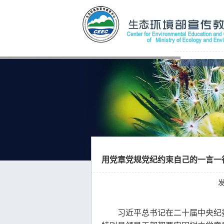
用党章党规党纪约束自己的一言一
发
习近平总书记在二十届中央纪委