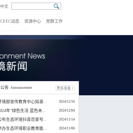
中文
CEEC动态
资源中心
党群工作
知
公告
Announcement
环境部宣传教育中心拟录...
2024/12/16
024年“绿色生活 蓝色未...
2024/12/04
公布生态环境抖音百家号...
2024/11/14
举办生态环境职业教育能...
2024/11/06