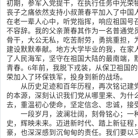
初期，参军入党提干，在执行任务中光荣
丧子之痛依然支持小叔萧春平加入了中国
在老一辈人心中，听党指挥，响应祖国号
不容辞。我的父亲萧春其作为一名普通党
骨干，大公无私，吃苦耐劳，勇挑重担，
建设默默奉献。地方大学毕业的我，在家
了人民海军，坚守在祖国大陆的最南端，
青春。6年前，我脱下戎装，从保卫祖国
荣加入了环保铁军，投身到新的战场。
从历史足迹和百年历程，再次铭记建党
的本源，深刻认识我们党从哪里来、为什
去，重温初心使命，坚定信念、忠诚，接
一段岁月，波澜壮阔，刻骨铭心；一种
史，辉映未来。迈进新时代、踏上新征程
豪，也深深感到沉甸甸的责任。我们要以