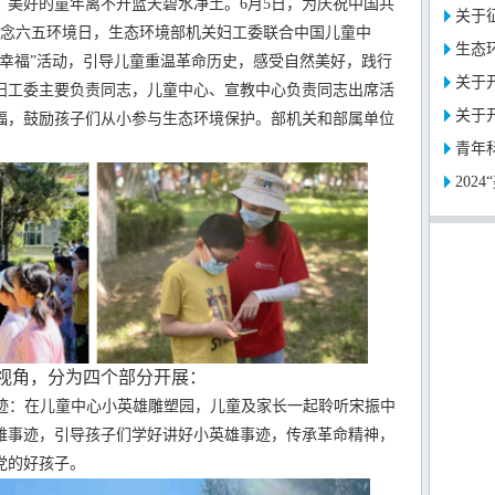
好的童年离不开蓝天碧水净土。6月5日，为庆祝中国共
关于征
纪念六五环境日，生态环境部机关妇工委联合中国儿童中
生态环
’享幸福”活动，引导儿童重温革命历史，感受自然美好，践行
关于开
妇工委主要负责同志，儿童中心、宣教中心负责同志出席活
关于开
福，鼓励孩子们从小参与生态环境保护。部机关和部属单位
青年
202
角，分为四个部分开展：
迹：在儿童中心小英雄雕塑园，儿童及家长一起聆听宋振中
雄事迹，引导孩子们学好讲好小英雄事迹，传承革命精神，
党的好孩子。