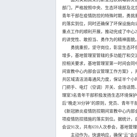
部门，严格按照中央、生态环境部及北
青年干部在疫情防控的特殊时期，勇挑
的落实到位，同时还确保了环保设施向
重点工作的顺利开展，推动完成了中心2
的讲党性、敢担当、勇作为的精神面貌
勇挑重担，坚守岗位，彰显生态环保
增多，基地管理室管辖的多功能厅和交
控相关要求，基地管理室第一时间会同
间宣教中心内部会议管理工作方案》，
共区域清洁消毒通风力度，保证半个小时
门把手、电灯（空调）开关、会场话筒
理室3名青年干部积极发扬生态环境保护
后“晚走30分钟”的原则，党员、青年
《新冠肺炎疫情防控期间宣教中心内部
项疫情防控措施的落实到位。据统计，自
会议91次，共有659人次参会，基地管
主动作为，快速响应，确保“云”会议