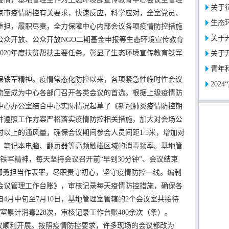
关于征
京市疫情防控有关要求，快速反应，科学应对，全室党员、
生态环
重担，履职尽责，全力保障中心内部会议各项疫情防控措施
关于开
公众开放、公众开放NGO二期基金申报等生态环境宣传教育
020年度扶贫帮扶主要任务，彰显了生态环境宣传教育铁军
关于开
。
青年
铁军精神。疫情常态化防控以来，各项紧急性临时性会议
202
流室成为中心各部门召开各类会议的首选。根据上级疫情防
中心办公室结合中心实际情况起草了《新冠肺炎疫情防控期
并遵照工作方案严格落实疫情防控相关措施，加大对会场公
以上的通风量，确保会议期间参会人员间距1.5米，增加对
、笔记本电脑、翻页器等高频触碰区域的消毒频率。基地管
铁军精神，每天坚持会议召开前“早到30分钟”、会议结束
干部勇担当作表率，尽职责守初心，坚守疫情防控一线。编制
会议管理工作台账》，审核记录每天疫情防控措施，确保各
4月中旬至7月10日，基地管理室管辖的2个会议室共接待
理室累计消毒228次，审核记录工作台账400余次（条）。
顺利开展。按照疫情防控要求，许多现场的会议都改为